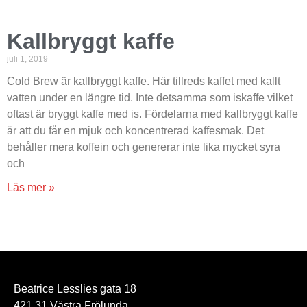
Kallbryggt kaffe
juli 1, 2019
Cold Brew är kallbryggt kaffe. Här tillreds kaffet med kallt
vatten under en längre tid. Inte detsamma som iskaffe vilket
oftast är bryggt kaffe med is. Fördelarna med kallbryggt kaffe
är att du får en mjuk och koncentrerad kaffesmak. Det
behåller mera koffein och genererar inte lika mycket syra
och
Läs mer »
Beatrice Lesslies gata 18
421 31 Västra Frölunda