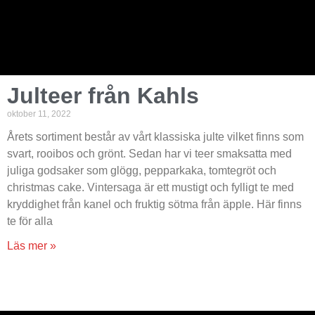
Julteer från Kahls
oktober 11, 2022
Årets sortiment består av vårt klassiska julte vilket finns som
svart, rooibos och grönt. Sedan har vi teer smaksatta med
juliga godsaker som glögg, pepparkaka, tomtegröt och
christmas cake. Vintersaga är ett mustigt och fylligt te med
kryddighet från kanel och fruktig sötma från äpple. Här finns
te för alla
Läs mer »