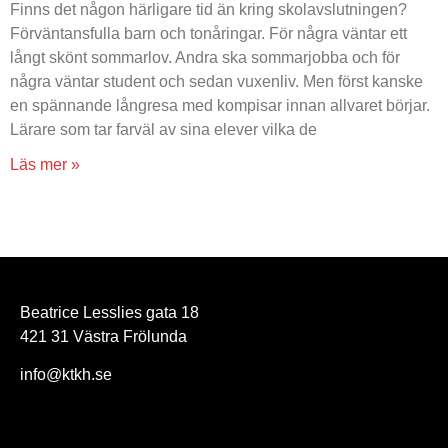
Finns det någon härligare tid än kring skolavslutningen?
Förväntansfulla barn och tonåringar. För några väntar ett
långt skönt sommarlov. Andra ska sommarjobba och för
några väntar student och sedan vuxenliv. Men först kanske
en spännande långresa med kompisar innan allvaret börjar.
Lärare som tar farväl av sina elever vilka de
Läs mer »
Beatrice Lesslies gata 18
421 31 Västra Frölunda
info@ktkh.se