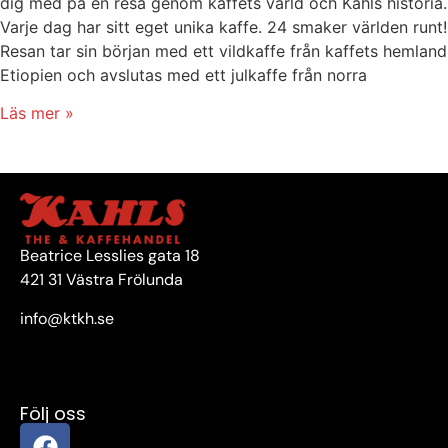
dig med på en resa genom kaffets värld och Kahls historia.
Varje dag har sitt eget unika kaffe. 24 smaker världen runt!
Resan tar sin början med ett vildkaffe från kaffets hemland
Etiopien och avslutas med ett julkaffe från norra
Läs mer »
Beatrice Lesslies gata 18
421 31 Västra Frölunda
info@ktkh.se
Följ oss