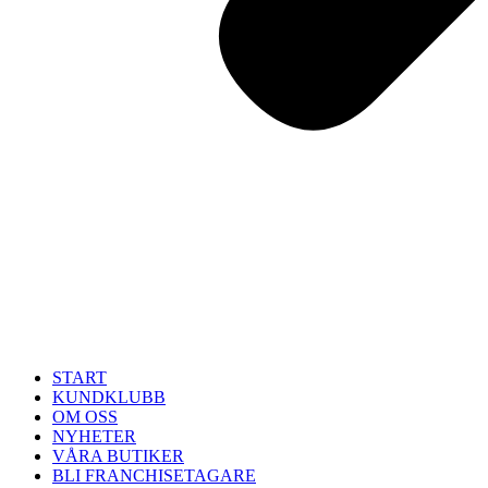
START
KUNDKLUBB
OM OSS
NYHETER
VÅRA BUTIKER
BLI FRANCHISETAGARE