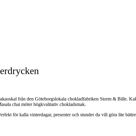
terdrycken
kakaoskal från den Göteborgslokala chokladfabriken Storm & Bille. Kaka
k Masala chai möter högkvalitativ chokladsmak.
fekt för kalla vinterdagar, presenter och stunder du vill göra lite bättre