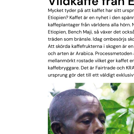
Vildkaffe från 
Mycket tyder på att kaffet har sitt ursp
Etiopien? Kaffet är en nyhet i den spä
kaffeplantager från världens alla hörn. 
Etiopien, Bench Maji, så växer det ocks
träden som bränsle. Idag ombesörjs skog
Att skörda kaffefrukterna i skogen är e
och arten är Arabica. Processmetoden är
mellanmörkt rostade vilket ger kaffet en
kaffebryggare. Det är Fairtrade och KRA
ursprung gör det till ett väldigt exklusi