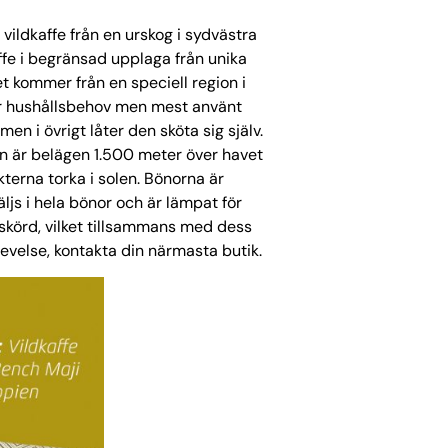
 vildkaffe från en urskog i sydvästra
ffe i begränsad upplaga från unika
et kommer från en speciell region i
 för hushållsbehov men mest använt
n i övrigt låter den sköta sig själv.
en är belägen 1.500 meter över havet
terna torka i solen. Bönorna är
ljs i hela bönor och är lämpat för
 skörd, vilket tillsammans med dess
plevelse, kontakta din närmasta butik.