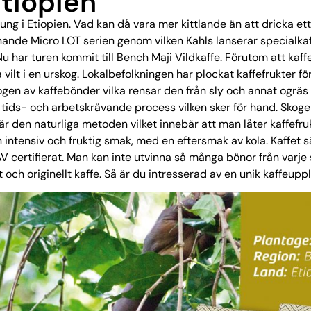
Etiopien
rung i Etiopien. Vad kan då vara mer kittlande än att dricka ett
nnande Micro LOT serien genom vilken Kahls lanserar specialka
Nu har turen kommit till Bench Maji Vildkaffe. Förutom att kaff
å vilt i en urskog. Lokalbefolkningen har plockat kaffefrukter
en av kaffebönder vilka rensar den från sly och annat ogräs me
n tids- och arbetskrävande process vilken sker för hand. Skog
 den naturliga metoden vilket innebär att man låter kaffefruk
 intensiv och fruktig smak, med en eftersmak av kola. Kaffet sä
V certifierat. Man kan inte utvinna så många bönor från varje
vt och originellt kaffe. Så är du intresserad av en unik kaffeup